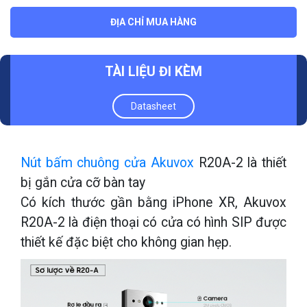
Micrô: -40dB
ĐỊA CHỈ MUA HÀNG
Loa : 4Ω / 3W
Nguồn điện: Nguồn điện hai dây 48VDC
TÀI LIỆU ĐI KÈM
Chống nước & chống bụi: IP 65
Datasheet
Nút bấm chuông cửa Akuvox
R20A-2 là thiết
bị gắn cửa cỡ bàn tay
Có kích thước gần bằng iPhone XR, Akuvox
R20A-2 là điện thoại có cửa có hình SIP được
thiết kế đặc biệt cho không gian hẹp.