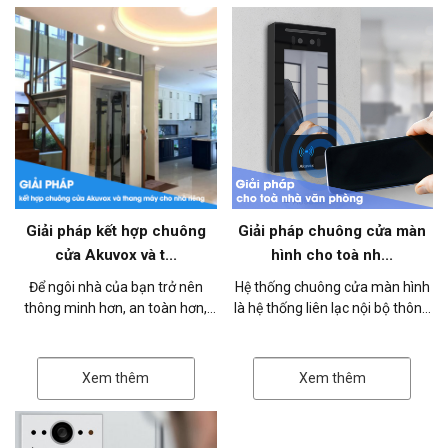
Giải pháp kết hợp chuông
Giải pháp chuông cửa màn
cửa Akuvox và t...
hình cho toà nh...
Để ngôi nhà của bạn trở nên
Hệ thống chuông cửa màn hình
thông minh hơn, an toàn hơn,
là hệ thống liên lạc nội bộ thông
Akuvox Việt Nam xin giới thiệu
minh, quản lý ra vào, bao gồm
giải pháp kết hợp giữa chuông
thiết bị chuông cửa (phía ng...
cửa...
Xem thêm
Xem thêm