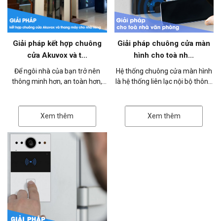
Giải pháp kết hợp chuông
Giải pháp chuông cửa màn
cửa Akuvox và t...
hình cho toà nh...
Để ngôi nhà của bạn trở nên
Hệ thống chuông cửa màn hình
thông minh hơn, an toàn hơn,
là hệ thống liên lạc nội bộ thông
Akuvox Việt Nam xin giới thiệu
minh, quản lý ra vào, bao gồm
giải pháp kết hợp giữa chuông
thiết bị chuông cửa (phía ng...
cửa...
Xem thêm
Xem thêm