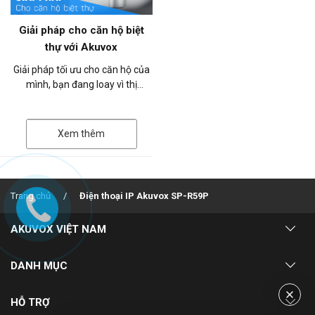
Giải pháp cho căn hộ biệt
thự với Akuvox
Giải pháp tối ưu cho căn hộ của
mình, bạn đang loay vì thị
trường có rất nhiều thiết bị liên
lạc nội bộ, bạn chưa biết đâ...
Xem thêm
Trang chủ
Điện thoại IP Akuvox SP-R59P
AKUVOX VIỆT NAM
Về chúng tôi
DANH MỤC
Dự án triển khai
Giải pháp
HỖ TRỢ
Kinh nghiệm triển khai dự án