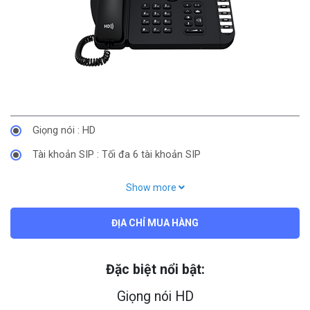
Giọng nói : HD
Tài khoản SIP : Tối đa 6 tài khoản SIP
Hỗ trợ : Hội nghị 3 chiều
Show more
Hỗ trợ : PoE
ĐỊA CHỈ MUA HÀNG
Hỗ trợ : chờ cuộc gọi, chuyển tiếp cuộc gọi, chuyển cuộc
gọi
Chức năng : Gọi giữ, tắt tiếng, tự động trả lời, gọi lại, DND
Đặc biệt nổi bật:
Chức năng: Quay số nhanh, Hotline
Giọng nói HD