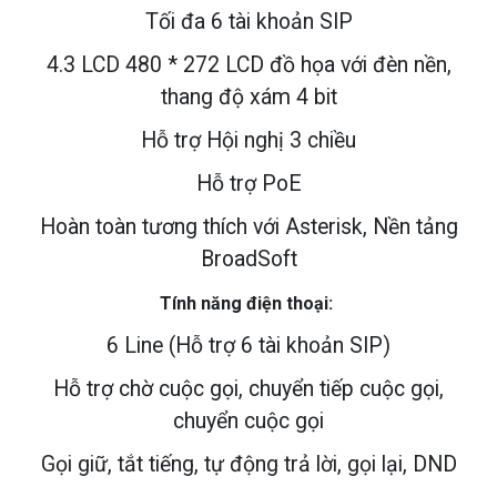
Danh bạ : Danh bạ (500 mục), Danh sách đen (100 mục),
Tối đa 6 tài khoản SIP
Nhật ký cuộc gọi (100 mục)
4.3 LCD 480 * 272 LCD đồ họa với đèn nền,
Hỗ trợ : tối đa 3 mô-đun mở rộng
thang độ xám 4 bit
Hỗ trợ Hội nghị 3 chiều
Hỗ trợ PoE
Hoàn toàn tương thích với Asterisk, Nền tảng
BroadSoft
Tính năng điện thoại:
6 Line (Hỗ trợ 6 tài khoản SIP)
Hỗ trợ chờ cuộc gọi, chuyển tiếp cuộc gọi,
chuyển cuộc gọi
Gọi giữ, tắt tiếng, tự động trả lời, gọi lại, DND