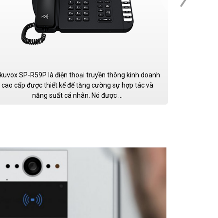
kuvox SP-R59P là điện thoại truyền thông kinh doanh
Akuvox SP
cao cấp được thiết kế để tăng cường sự hợp tác và
bật, với nhi
năng suất cá nhân. Nó được ...