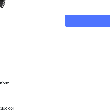
Hỗ trợ: Gọi giữ, tắt tiếng
HỘi nghị : 3 chiều địa 
Hỗ trợ : Danh bạ (500 
(100 mục)
Tính năng: Tự động gọi l
atform
cuộc gọi