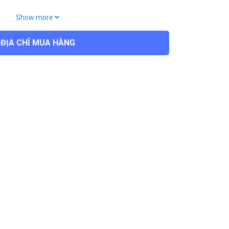
, tự động trả lời, gọi lại, DND
Show more
phương
ĐỊA CHỈ MUA HÀNG
mục), Danh sách đen (100 mục), Nhật ký cuộc gọi
ại, trả lời cuộc gọi