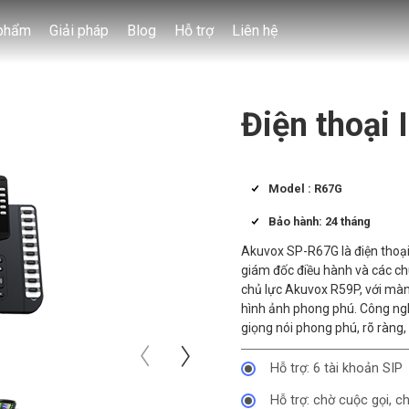
phẩm
Giải pháp
Blog
Hỗ trợ
Liên hệ
Điện thoại
Model : R67G
Bảo hành: 24 tháng
Akuvox SP-R67G là điện thoại
giám đốc điều hành và các ch
chủ lực Akuvox R59P, với màn
hình ảnh phong phú. Công ng
giọng nói phong phú, rõ ràng,
Hỗ trợ: 6 tài khoản SIP
Hỗ trợ: chờ cuộc gọi, c