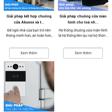
Giải pháp kết hợp chuông
Giải pháp chuông cửa màn
cửa Akuvox và t...
hình cho toà nh...
Để ngôi nhà của bạn trở nên
Hệ thống chuông cửa màn hình
thông minh hơn, an toàn hơn,
là hệ thống liên lạc nội bộ thông
Akuvox Việt Nam xin giới thiệu
minh, quản lý ra vào, bao gồm
giải pháp kết hợp giữa chuông
thiết bị chuông cửa (phía ng...
cửa...
Xem thêm
Xem thêm