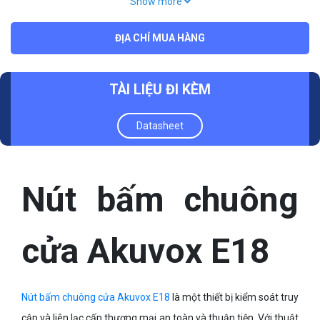
Show more
Đầu đọc thẻ RF: 13,56MHz, 125kHz & NFC
ĐỊA CHỈ MUA HÀNG
Nhiệt độ làm việc: -20 ℃ ~ + 55 ℃
Nhiệt độ lưu trữ: -30 ℃ ~ + 60 ℃
TÀI LIỆU ĐI KÈM
Datasheet
Nút bấm chuông
cửa Akuvox E18
Nút bấm chuông cửa Akuvox E18
là một thiết bị kiểm soát truy
cập và liên lạc cấp thương mại an toàn và thuận tiện. Với thuật