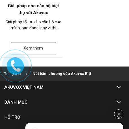
Giải pháp cho căn hộ biệt
thự với Akuvox
Giải pháp tối ưu cho căn hộ của
mình, bạn đang loay vì thị
trường có rất nhiều thiết bị liên
lạc nội bộ, bạn chưa biết đâ...
Xem thêm
Trang chủ
Nút bấm chuông cửa Akuvox E18
AKUVOX VIỆT NAM
Về chúng tôi
DANH MỤC
Dự án triển khai
Giải pháp
HỖ TRỢ
Kinh nghiệm triển khai dự án
Blog