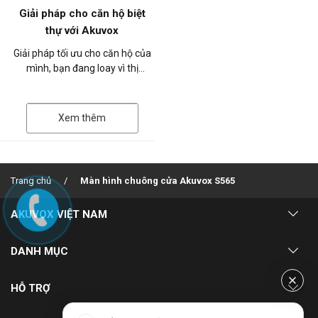
Giải pháp cho căn hộ biệt
thự với Akuvox
Giải pháp tối ưu cho căn hộ của
mình, bạn đang loay vì thị
trường có rất nhiều thiết bị liên
lạc nội bộ, bạn chưa biết đâ...
Xem thêm
Trang chủ
Màn hình chuông cửa Akuvox S565
AKUVOX VIỆT NAM
Về chúng tôi
DANH MỤC
Dự án triển khai
Giải pháp
HỖ TRỢ
Kinh nghiệm triển khai dự án
Blog
Chính sách bảo hành