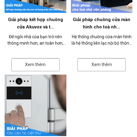
Giải pháp kết hợp chuông
Giải pháp chuông cửa màn
cửa Akuvox và t...
hình cho toà nh...
Để ngôi nhà của bạn trở nên
Hệ thống chuông cửa màn hình
thông minh hơn, an toàn hơn,
là hệ thống liên lạc nội bộ thông
Akuvox Việt Nam xin giới thiệu
minh, quản lý ra vào, bao gồm
giải pháp kết hợp giữa chuông
thiết bị chuông cửa (phía ng...
cửa...
Xem thêm
Xem thêm