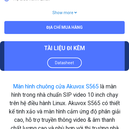
Hỗ trợ: EU/US
Show more
Hỗ trợ: 8 kênh đầu vào và 1 role nhúng
ĐỊA CHỈ MUA HÀNG
Tích hợp: Wifi
Màn hình: LCD IPS độ phân giải 1280x800
TÀI LIỆU ĐI KÈM
Datasheet
Màn hình chuông cửa Akuvox S565
là màn
hình trong nhà chuẩn SIP video 10 inch chạy
trên hệ điều hành Linux. Akuvox S565 có thiết
kế tinh xảo và màn hình cảm ứng độ phân giải
cao, hỗ trợ truyền thông video & âm thanh
chất lượng cao và phù hợp với thị trường nhà